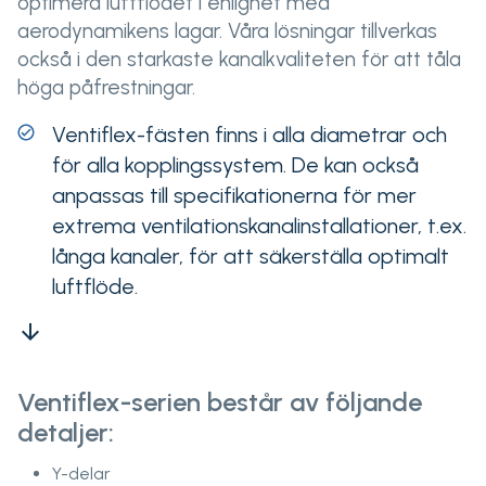
optimera luftflödet i enlighet med
aerodynamikens lagar. Våra lösningar tillverkas
också i den starkaste kanalkvaliteten för att tåla
höga påfrestningar.
Ventiflex-fästen finns i alla diametrar och
för alla kopplingssystem. De kan också
anpassas till specifikationerna för mer
extrema ventilationskanalinstallationer, t.ex.
långa kanaler, för att säkerställa optimalt
luftflöde.
arrow_downward
Ventiflex-serien består av följande
detaljer:
Y-delar