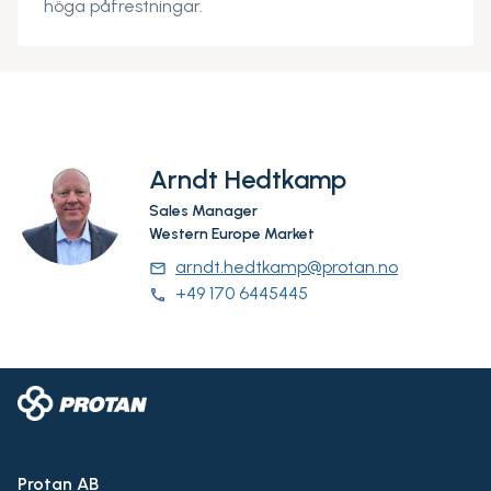
höga påfrestningar.
Arndt Hedtkamp
Sales Manager
Western Europe Market
arndt.hedtkamp@protan.no
email
+49 170 6445445
phone
Protan AB