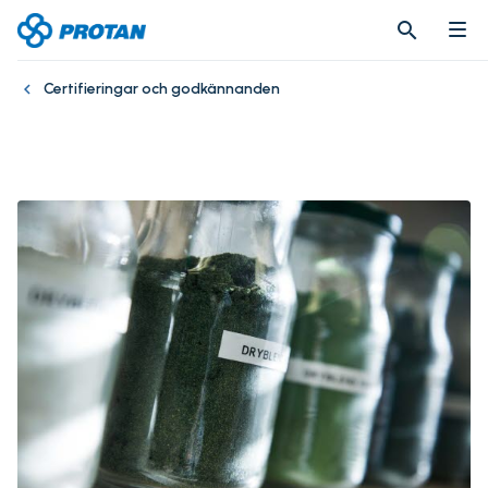
search
search
Certifieringar och godkännanden