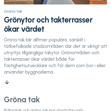
Gröna tak
Grönytor och takterrasser
ökar värdet
Gröna tak blir alltmer populära, särskilt i
tätbefolkade stadsområden där det är viktigt att
utnyttja tillgängliga takytor. Grönområden och
takterrasser ökar värdet både för
fastighetsutvecklare och för dem som bor i eller
använder byggnaderna.
arrow_downward
Gröna tak
Ballasttak och gröna tak kan användas som