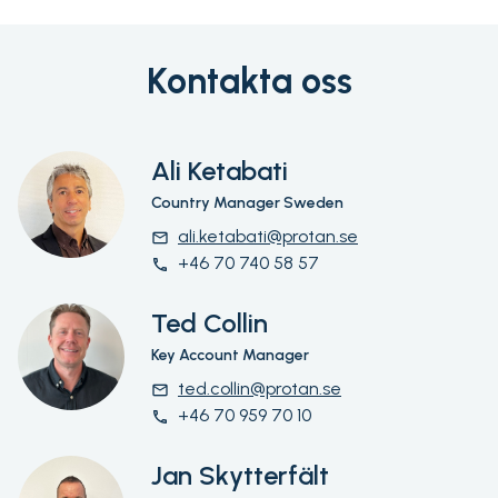
Kontakta oss
Ali Ketabati
Country Manager Sweden
ali.ketabati@protan.se
email
+46 70 740 58 57
phone
Ted Collin
Key Account Manager
ted.collin@protan.se
email
+46 70 959 70 10
phone
Jan Skytterfält