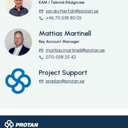
KAM / Teknisk Rådgivare
jan.skytterfalt@protan.se
email
+46 70 538 80 03
phone
Mattias Martinell
Key Account Manager
mattias.martinell@protan.se
email
070-558 25 42
phone
Project Support
proplan@protan.se
email