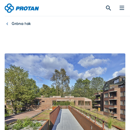
search
search
Gröna tak