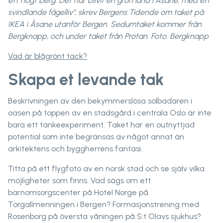
ett högt berg. Det har blivit en grön lund i Åsane, med ett
svindlande fågelliv", skrev Bergens Tidende om taket på
IKEA i Åsane utanför Bergen. Sedumtaket kommer från
Bergknapp, och under taket från Protan. Foto: Bergknapp
Vad är blågrönt tack?
Skapa et levande tak
Beskrivningen av den bekymmerslösa solbadaren i
oasen på toppen av en stadsgård i centrala Oslo är inte
bara ett tankeexperiment. Taket har en outnyttjad
potential som inte begränsas av något annat än
arkitektens och byggherrens fantasi.
Titta på ett flygfoto av en norsk stad och se själv vilka
möjligheter som finns. Vad sägs om ett
barnomsorgscenter på Hotel Norge på
Torgallmenningen i Bergen? Formasjonstrening med
Rosenborg på översta våningen på S:t Olavs sjukhus?