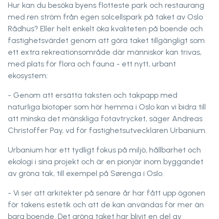
Hur kan du besöka byens flotteste park och restaurang
med ren ström från egen solcellspark på taket av Oslo
Rådhus? Eller helt enkelt öka kvaliteten på boende och
fastighetsvärdet genom att göra taket tillgängligt som
ett extra rekreationsområde där människor kan trivas,
med plats för flora och fauna - ett nytt, urbant
ekosystem:
- Genom att ersätta taksten och takpapp med
naturliga biotoper som hör hemma i Oslo kan vi bidra till
att minska det mänskliga fotavtrycket, säger Andreas
Christoffer Pay, vd för fastighetsutvecklaren Urbanium.
Urbanium har ett tydligt fokus på miljö, hållbarhet och
ekologi i sina projekt och är en pionjär inom byggandet
av gröna tak, till exempel på Sørenga i Oslo.
- Vi ser att arkitekter på senare år har fått upp ögonen
för takens estetik och att de kan användas för mer än
bara boende. Det gröna taket har blivit en del av