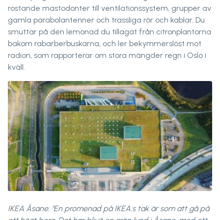
rostande mastodonter till ventilationssystem, grupper av
gamla parabolantenner och trassliga rör och kablar. Du
smuttar på den lemonad du tillagat från citronplantorna
bakom rabarberbuskarna, och ler bekymmerslöst mot
radion, som rapporterar om stora mängder regn i Oslo i
kväll.
IKEA Åsane: "En promenad på IKEA:s tak är som att gå på