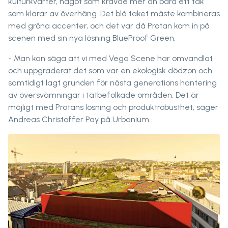
kulturkvarter, något som krävde mer än bara ett tak
som klarar av överhäng. Det blå taket måste kombineras
med gröna accenter, och det var då Protan kom in på
scenen med sin nya lösning BlueProof Green.
- Man kan säga att vi med Vega Scene har omvandlat
och uppgraderat det som var en ekologisk dödzon och
samtidigt lagt grunden för nästa generations hantering
av översvämningar i tätbefolkade områden. Det är
möjligt med Protans lösning och produktrobusthet, säger
Andreas Christoffer Pay på Urbanium.