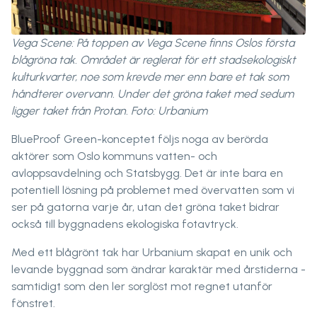
Vega Scene: På toppen av Vega Scene finns Oslos första
blågröna tak. Området är reglerat för ett stadsekologiskt
kulturkvarter, noe som krevde mer enn bare et tak som
håndterer overvann. Under det gröna taket med sedum
ligger taket från Protan. Foto: Urbanium
BlueProof Green-konceptet följs noga av berörda
aktörer som Oslo kommuns vatten- och
avloppsavdelning och Statsbygg. Det är inte bara en
potentiell lösning på problemet med övervatten som vi
ser på gatorna varje år, utan det gröna taket bidrar
också till byggnadens ekologiska fotavtryck.
Med ett blågrönt tak har Urbanium skapat en unik och
levande byggnad som ändrar karaktär med årstiderna -
samtidigt som den ler sorglöst mot regnet utanför
fönstret.