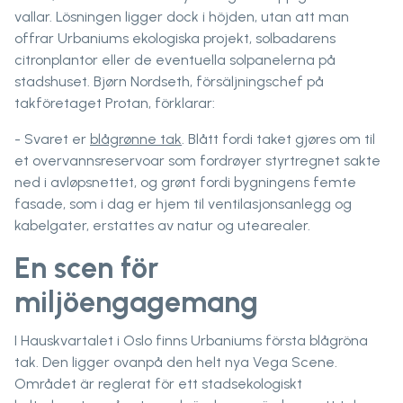
vallar. Lösningen ligger dock i höjden, utan att man
offrar Urbaniums ekologiska projekt, solbadarens
citronplantor eller de eventuella solpanelerna på
stadshuset. Bjørn Nordseth, försäljningschef på
takföretaget Protan, förklarar:
- Svaret er
blågrønne tak
. Blått fordi taket gjøres om til
et overvannsreservoar som fordrøyer styrtregnet sakte
ned i avløpsnettet, og grønt fordi bygningens femte
fasade, som i dag er hjem til ventilasjonsanlegg og
kabelgater, erstattes av natur og utearealer.
En scen för
miljöengagemang
I Hauskvartalet i Oslo finns Urbaniums första blågröna
tak. Den ligger ovanpå den helt nya Vega Scene.
Området är reglerat för ett stadsekologiskt