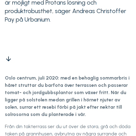
är möjligt med Protans lösning och
produktrobusthet, säger Andreas Christoffer
Pay på Urbanium.
arrow_downward
Oslo centrum, juli 2020: med en behaglig sommarbris i
håret struttar du barfota över terrassen och passerar
tomat- och jordgubbsplantor som växer fritt. När du
ligger på solstolen medan grillen i hörnet njuter av
solen, surrar ett resebi förbi på jakt efter nektar till
solrosorna som du planterade i vår.
Från din takterrass ser du ut över de stora, grå och döda
taken på grannhusen, avbrutna av några surrande och