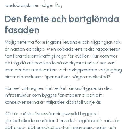
landskapsplanen, säger Pay.
Den femte och bortglömda
fasaden
Möjligheterna för ett grönt, levande och tillgängligt tak
är nästan oändliga. Men solbadarens radio rapporterar
fortfarande om kraftigt regn för kvällen. Hur kommer
det sig då att hon kan le så obekymrat när vi ser vad
som händer med vatten- och avloppsnäten varje gång
himmelens slussar öppnas över någon norsk stad?
Hon vet att regnen helt enkelt är kraftigare än den
infrastruktur som byggts för städerna, och att
konsekvenserna är miljarder dödsfall varje år.
Därför måste översvämningsskydd byggas. I
glesbefolkade områden finns det begränsad mark för
detta, och det är också dyrt att gräva upp gator och