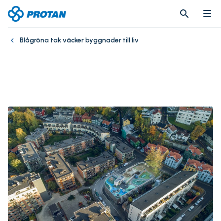
search
search
Blågröna tak väcker byggnader till liv