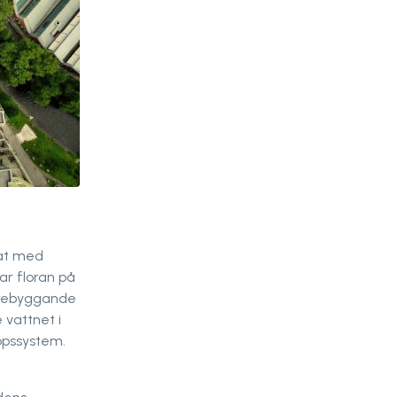
tat med
ar floran på
förebyggande
 vattnet i
oppssystem.