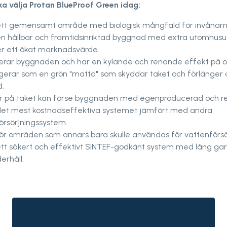
ka välja Protan BlueProof Green idag:
ett gemensamt område med biologisk mångfald för invånarn
en hållbar och framtidsinriktad byggnad med extra utomhus
ger ett ökat marknadsvärde.
lerar byggnaden och har en kylande och renande effekt på 
gerar som en grön "matta" som skyddar taket och förlänger 
d.
er på taket kan förse byggnaden med egenproducerad och re
det mest kostnadseffektiva systemet jämfört med andra
örsörjningssystem.
gör områden som annars bara skulle användas för vattenförsö
ett säkert och effektivt SINTEF-godkänt system med lång gar
erhåll.