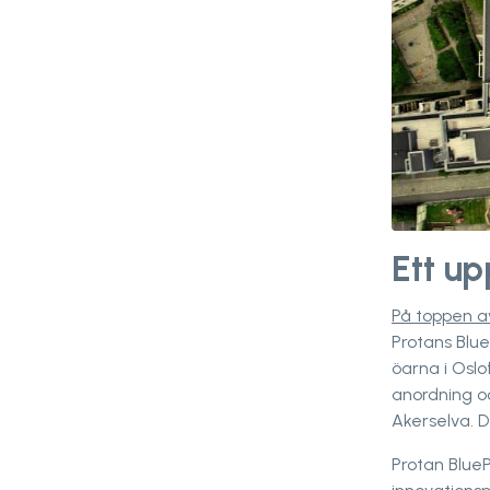
Ett u
På toppen a
Protans Blu
öarna i Osl
anordning oc
Akerselva. D
Protan Blue