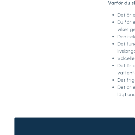
Varför du s
Det är 
Du får 
vilket 
Den iso
Det fun
livsläng
Solcell
Det är 
vattenf
Det fri
Det är 
lågt und