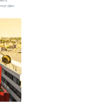
dens
 mot den