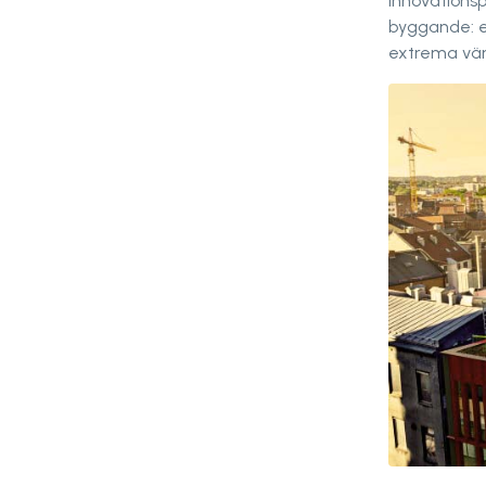
innovations
byggande: e
extrema vär