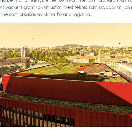
pris. Det här är taksystemet som kommer att förändra framti
tt vackert grönt tak utrustat med teknik som skyddar miljön
me som orsakas av klimatförändringarna.