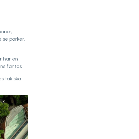
annor,
 se parker,
r har en
ns fantasi.
as tak ska