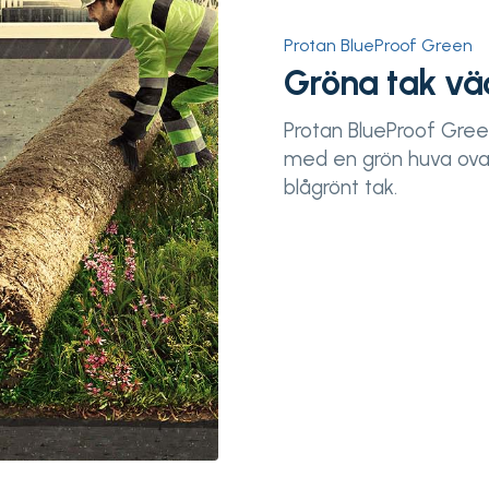
Protan BlueProof Green
Gröna tak väc
Protan BlueProof Gree
med en grön huva ovanp
blågrönt tak.