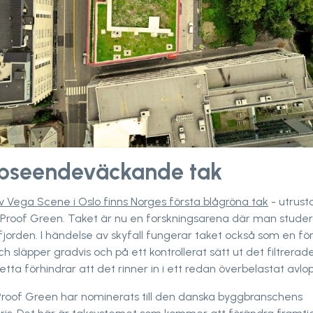
ppseendeväckande tak
v Vega Scene i Oslo finns Norges första blågröna tak
- utrus
eProof Green. Taket är nu en forskningsarena där man studer
ofjorden. I händelse av skyfall fungerar taket också som en 
h släpper gradvis och på ett kontrollerat sätt ut det filtrerade
etta förhindrar att det rinner in i ett redan överbelastat avl
Proof Green har nominerats till den danska byggbranschens