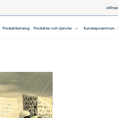
eShop
expand_more
expa
Produktkatalog
Produkter och tjänster
Kunskapscentrum