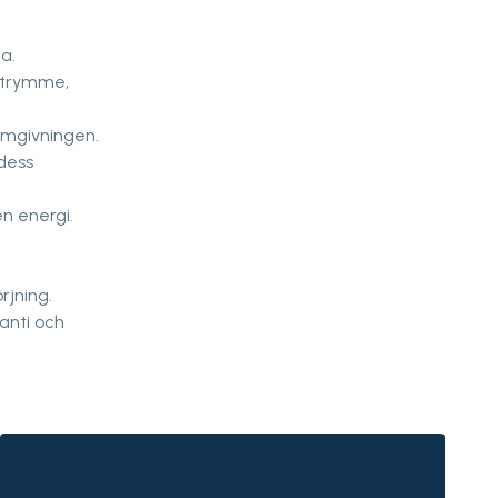
a.
utrymme,
omgivningen.
dess
n energi.
rjning.
anti och