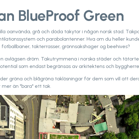
an BlueProof Green
lla oanvända, grå och döda takytor i någon norsk stad. Takp
ntilationssystem och parabolantenner. Hva om du heller kunde
 fotballbaner, takterrasser, grönnsakshager og beehives?
 en avlägsen dröm. Takutrymmena i norska städer och tätorte
potential som endast begränsas av arkitektens och byggherre
der gröna och blågröna taklösningar för dem som vill att der
mer än "bara" ett tak.