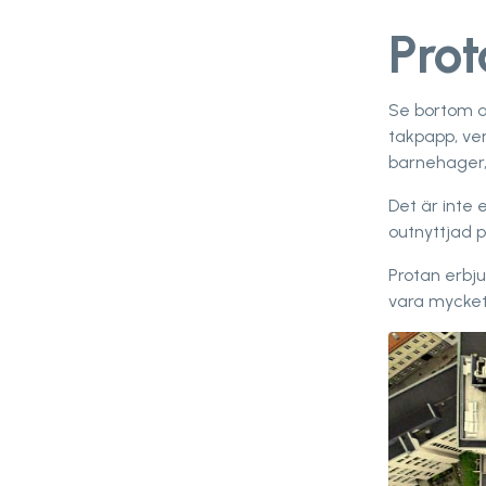
Prot
Se bortom a
takpapp, ve
barnehager,
Det är inte
outnyttjad 
Protan erbju
vara mycket 