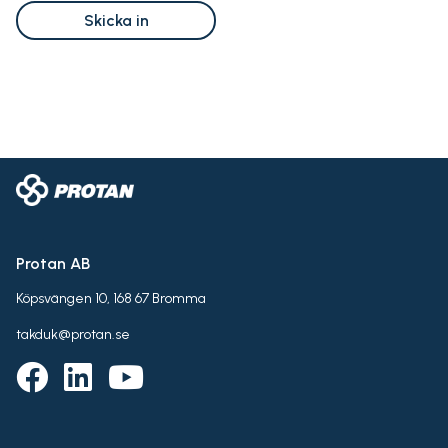
Skicka in
Protan AB
Köpsvängen 10, 168 67 Bromma
takduk@protan.se