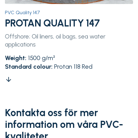
PVC Quality 147
PROTAN QUALITY 147
Offshore; Oil liners, oil bags, sea water
applications
Weight:
1500 g/m²
Standard colour:
Protan 118 Red
arrow_downward
Kontakta oss för mer
information om våra PVC-
kvaliteter