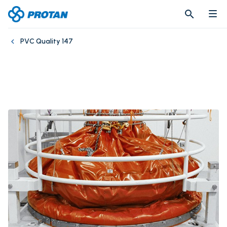
search
search
PVC Quality 147