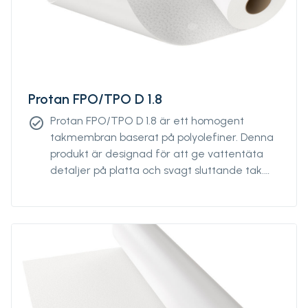
Protan FPO/TPO D 1.8
Protan FPO/TPO D 1.8 är ett homogent
check_circle
takmembran baserat på polyolefiner. Denna
produkt är designad för att ge vattentäta
detaljer på platta och svagt sluttande tak.
Den kan användas för projektering både i ett
exponerat takmembransystem eller ett
skyddat system för extensiva gröna tak. Den
är svetsbar med varmluft och är designad
för att fungera bra under olika
klimatförhållanden.