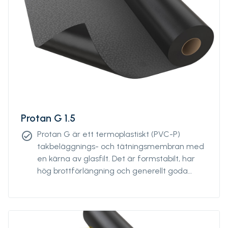
Protan G 1.5
Protan G är ett termoplastiskt (PVC-P)
check_circle
takbeläggnings- och tätningsmembran med
en kärna av glasfilt. Det är formstabilt, har
hög brottförlängning och generellt goda
egenskaper vid både höga och låga
temperaturer. Det har god motståndskraft
mot UV-strålning, luftföroreningar och är
robeständigt.