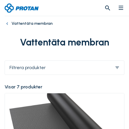
search
search
Vattentäta membran
Vattentäta membran
Filtrera produkter
filter_list
Visar 7 produkter