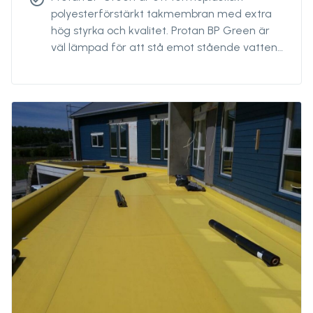
polyesterförstärkt takmembran med extra
hög styrka och kvalitet. Protan BP Green är
väl lämpad för att stå emot stående vatten
och takbeläggning, är särskilt stark, extra
robust och har goda egenskaper vid både
höga och låga temperaturer. Det är
rotbeständigt, brandhämmande, har god
motståndskraft mot UV-strålning, bakterier
och andra föroreningar.