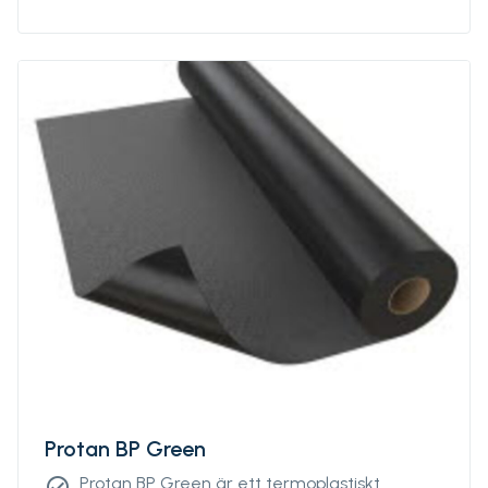
rötbeständigt. Protan GG levereras i rullar
med standardlängder och -bredder.
Protan BP Green
Protan BP Green är ett termoplastiskt
check_circle