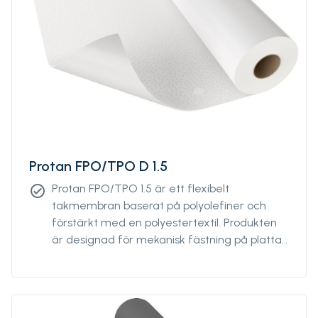
Protan FPO/TPO D 1.5
Protan FPO/TPO 1.5 är ett flexibelt
check_circle
takmembran baserat på polyolefiner och
förstärkt med en polyestertextil. Produkten
är designad för mekanisk fästning på platta
och lätt sluttande tak. Den kan användas
både som ett exponerat takmembran eller
som ett skyddat system för omfattande
gröna tak. Den är svetsbar med varmluft och