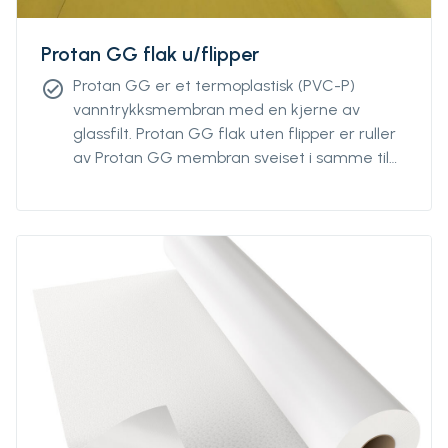
Protan GG flak u/flipper
Protan GG er et termoplastisk (PVC-P)
check_circle
vanntrykksmembran med en kjerne av
glassfilt. Protan GG flak uten flipper er ruller
av Protan GG membran sveiset i samme til
større enheter.