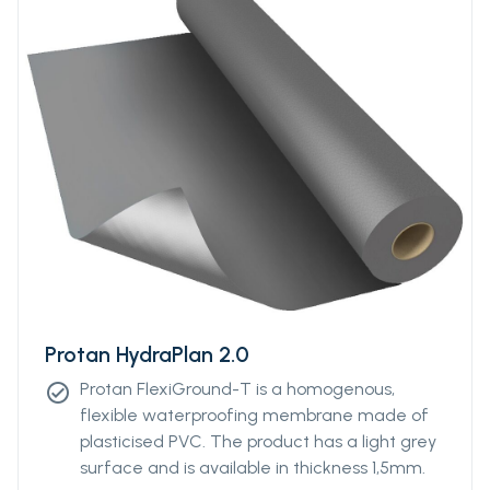
är designad för att fungera bra under olika
klimatförhållanden.
Protan HydraPlan 2.0
Protan FlexiGround-T is a homogenous,
check_circle
flexible waterproofing membrane made of
plasticised PVC. The product has a light grey
surface and is available in thickness 1,5mm.